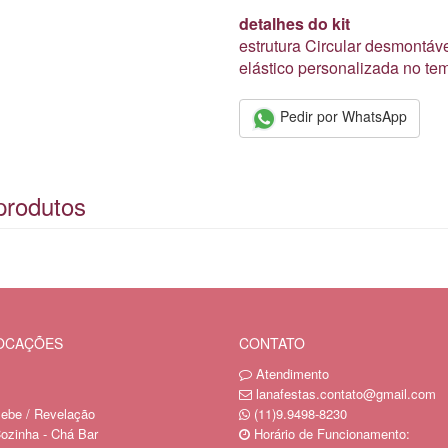
detalhes do kit
estrutura Circular desmontáve
elástico personalizada no te
Pedir por WhatsApp
produtos
LOCAÇÕES
CONTATO
Atendimento
lanafestas.contato@gmail.com
ebe / Revelação
(11)9.9498-8230
ozinha - Chá Bar
Horário de Funcionamento: