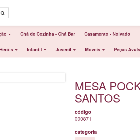
ação
Chá de Cozinha - Chá Bar
Casamento - Noivado
Heróis
Infantil
Juvenil
Moveis
Peças Avul
MESA POCK
SANTOS
código
000871
categoria