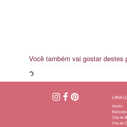
Você também vai gostar destes 
LANA 
Adulto
Batizado
Chã de B
Chá de C