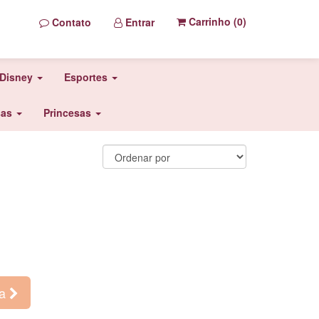
Carrinho (
0
)
Contato
Entrar
Disney
Esportes
sas
Princesas
ma