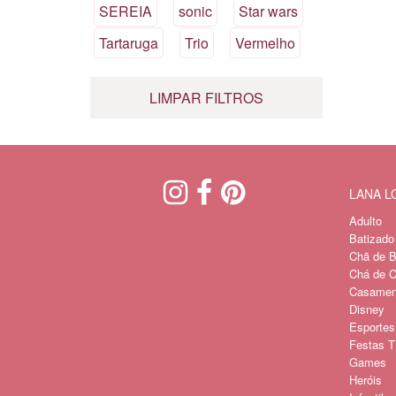
SEREIA
sonic
Star wars
Tartaruga
Trio
Vermelho
LIMPAR FILTROS
LANA 
Adulto
Batizado
Chã de B
Chá de C
Casament
Disney
Esportes
Festas Tí
Games
Heróis