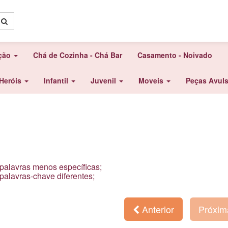
ação
Chá de Cozinha - Chá Bar
Casamento - Noivado
Heróis
Infantil
Juvenil
Moveis
Peças Avul
 palavras menos específicas;
 palavras-chave diferentes;
Anterior
Próxi