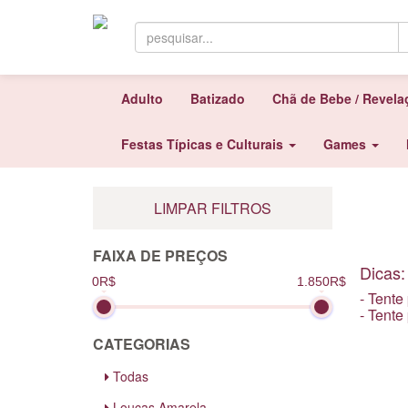
Adulto
Batizado
Chã de Bebe / Revel
Festas Típicas e Culturais
Games
LIMPAR FILTROS
FAIXA DE PREÇOS
Dicas:
0R$
1.850R$
- Tente
- Tente
CATEGORIAS
Todas
Louças Amarela